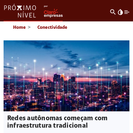
search
invert_colors
Home
>
Conectividade
Redes autônomas começam com
infraestrutura tradicional