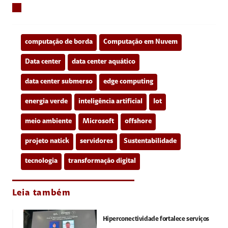
computação de borda
Computação em Nuvem
Data center
data center aquático
data center submerso
edge computing
energia verde
inteligência artificial
Iot
meio ambiente
Microsoft
offshore
projeto natick
servidores
Sustentabilidade
tecnologia
transformação digital
Leia também
Hiperconectividade fortalece serviços