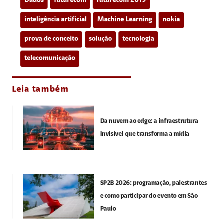
Dados
futurecom
futurecom 2019
inteligência artificial
Machine Learning
nokia
prova de conceito
solução
tecnologia
telecomunicação
Leia também
Da nuvem ao edge: a infraestrutura
invisível que transforma a mídia
SP2B 2026: programação, palestrantes
e como participar do evento em São
Paulo