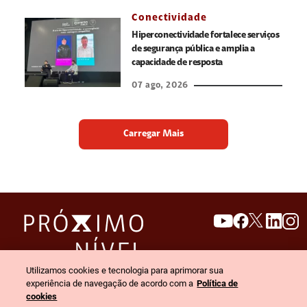
Conectividade
Hiperconectividade fortalece serviços
de segurança pública e amplia a
capacidade de resposta
07 ago, 2026
Carregar Mais
search
invert_colors
Utilizamos cookies e tecnologia para aprimorar sua
Menu
experiência de navegação de acordo com a
Política de
cookies