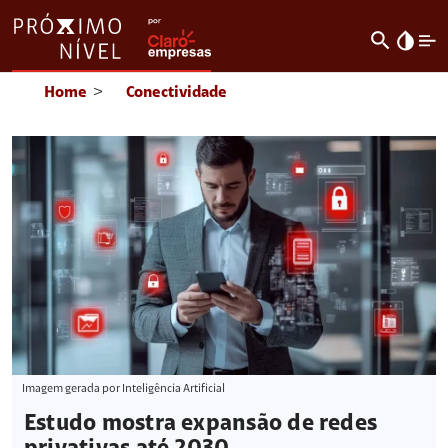
search
invert_colors
Home
>
Conectividade
Imagem gerada por Inteligência Artificial
Estudo mostra expansão de redes