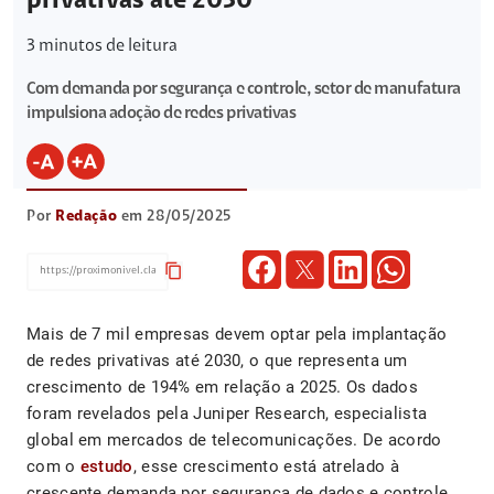
privativas até 2030
3
minutos de leitura
Com demanda por segurança e controle, setor de manufatura
impulsiona adoção de redes privativas
Por
Redação
em 28/05/2025
content_copy
Mais de 7 mil empresas devem optar pela implantação
de redes privativas até 2030, o que representa um
crescimento de 194% em relação a 2025. Os dados
foram revelados pela Juniper Research, especialista
global em mercados de telecomunicações. De acordo
com o
estudo
, esse crescimento está atrelado à
crescente demanda por segurança de dados e controle.