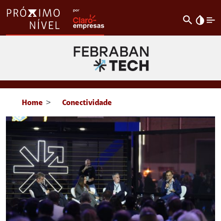
search
invert_colors
Home
>
Conectividade