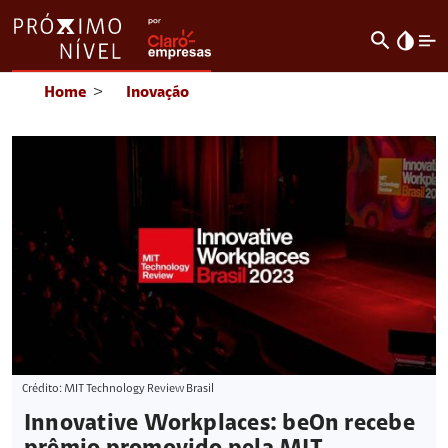
search
invert_colors
Home
>
Inovação
Crédito: MIT Technology Review Brasil
Innovative Workplaces: beOn recebe