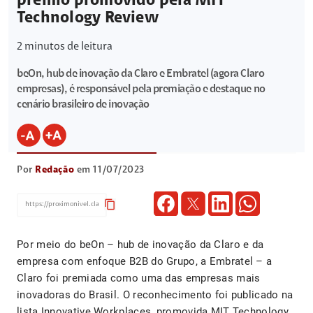
prêmio promovido pela MIT
Technology Review
2
minutos de leitura
beOn, hub de inovação da Claro e Embratel (agora Claro
empresas), é responsável pela premiação e destaque no
cenário brasileiro de inovação
Por
Redação
em 11/07/2023
content_copy
Por meio do beOn – hub de inovação da Claro e da
empresa com enfoque B2B do Grupo, a Embratel – a
Claro foi premiada como uma das empresas mais
inovadoras do Brasil. O reconhecimento foi publicado na
lista Innovative Workplaces, promovida MIT Technology