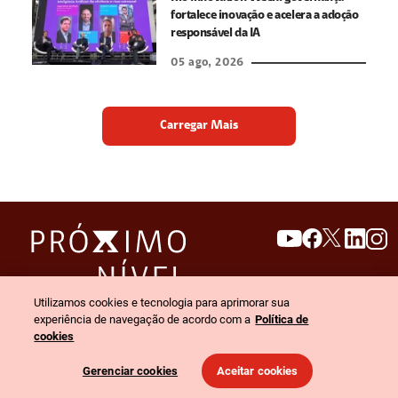
fortalece inovação e acelera a adoção
responsável da IA
05 ago, 2026
Carregar Mais
search
invert_colors
Utilizamos cookies e tecnologia para aprimorar sua
Menu
experiência de navegação de acordo com a
Política de
cookies
© 2026 Claro empresas. Todos os direitos reservados.
Gerenciar cookies
Aceitar cookies
Política de privacidade