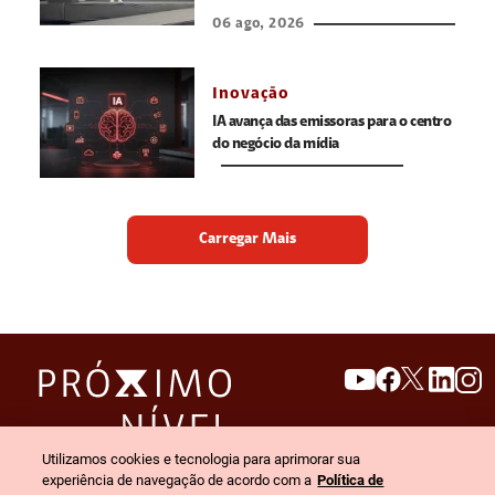
06 ago, 2026
Inovação
IA avança das emissoras para o centro
do negócio da mídia
Carregar Mais
search
invert_colors
Utilizamos cookies e tecnologia para aprimorar sua
Menu
experiência de navegação de acordo com a
Política de