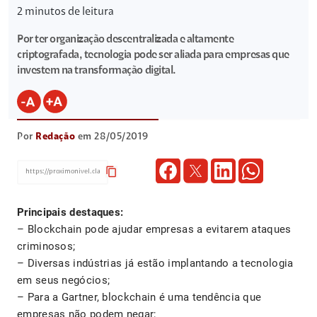
2
minutos de leitura
Por ter organização descentralizada e altamente
criptografada, tecnologia pode ser aliada para empresas que
investem na transformação digital.
Por
Redação
em 28/05/2019
content_copy
Principais destaques:
– Blockchain pode ajudar empresas a evitarem ataques
criminosos;
– Diversas indústrias já estão implantando a tecnologia
em seus negócios;
– Para a Gartner, blockchain é uma tendência que
empresas não podem negar;