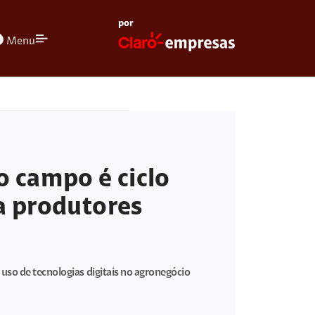
por
olors
Menu
o campo é ciclo
a produtores
uso de tecnologias digitais no agronegócio