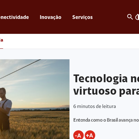
search
invert_c
nectividade
Inovação
Serviços
ia
Tecnologia n
virtuoso par
6
minutos de leitura
Entenda como o Brasil avança no 