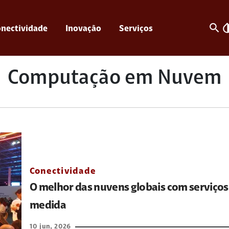
search
invert_c
nectividade
Inovação
Serviços
Computação em Nuvem
Conectividade
O melhor das nuvens globais com serviços 
medida
10 jun, 2026