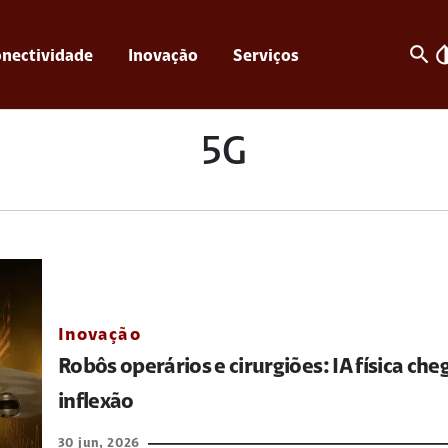
search
invert_c
nectividade
Inovação
Serviços
5G
Inovação
Robôs operários e cirurgiões: IA física che
inflexão
30 jun, 2026