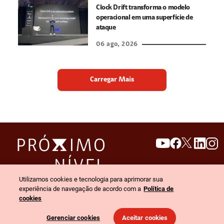
Clock Drift transforma o modelo
operacional em uma superfície de
ataque
06 ago, 2026
Carregar Mais
search
invert_colors
Utilizamos cookies e tecnologia para aprimorar sua
Menu
experiência de navegação de acordo com a
Política de
cookies
© 2026 Claro empresas. Todos os direitos reservados.
Gerenciar cookies
Aceitar cookies