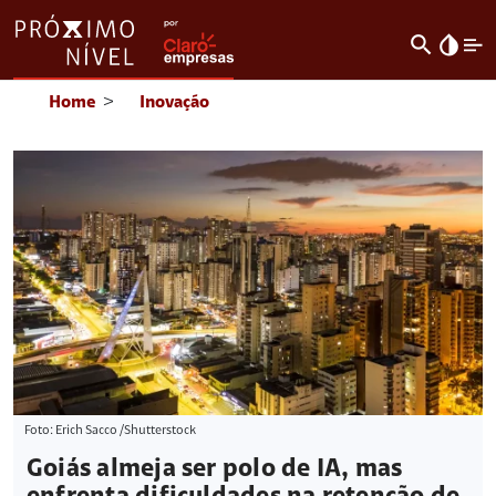
search
invert_colors
Home
>
Inovação
Foto: Erich Sacco /Shutterstock
Goiás almeja ser polo de IA, mas