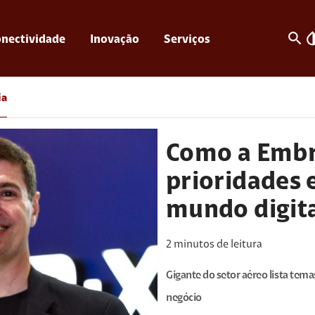
search
invert_c
nectividade
Inovação
Serviços
ia
Como a Embr
prioridades 
mundo digit
2
minutos de leitura
Gigante do setor aéreo lista tema
negócio