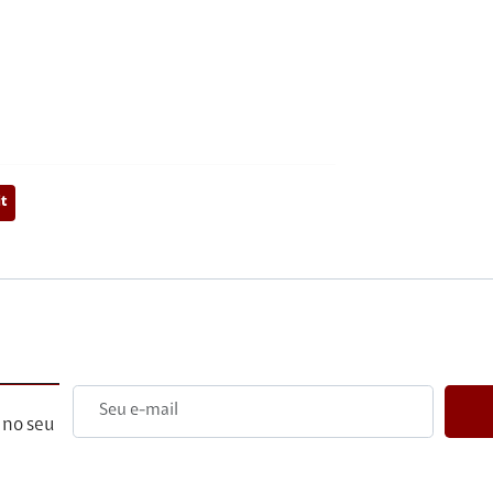
t
 no seu