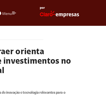
por
olors
Menu
aer orienta
e investimentos no
al
s de inovação e tecnologia relevantes para o