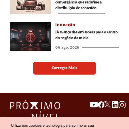
convergência que redefine a
distribuição de conteúdo
Inovação
IA avança das emissoras para o centro
do negócio da mídia
06 ago, 2026
Carregar Mais
search
invert_colors
Utilizamos cookies e tecnologia para aprimorar sua
Menu