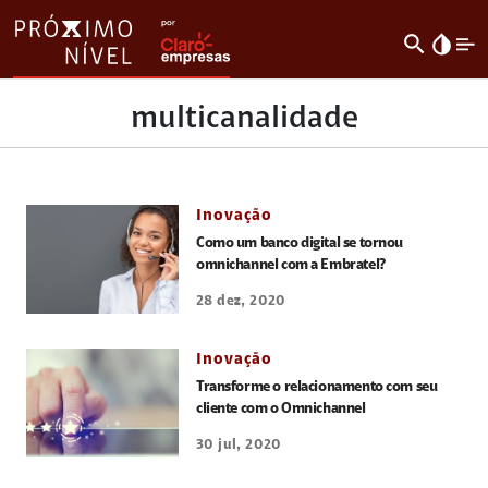
search
invert_colors
multicanalidade
Inovação
Como um banco digital se tornou
omnichannel com a Embratel?
28 dez, 2020
Inovação
Transforme o relacionamento com seu
cliente com o Omnichannel
30 jul, 2020