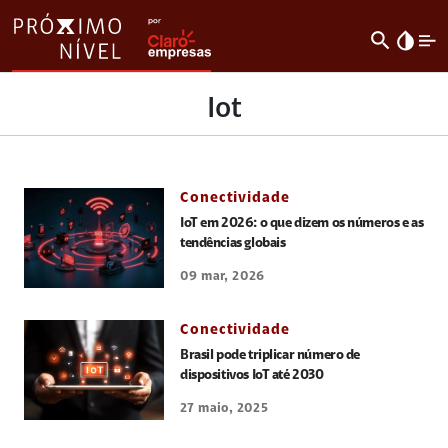
search
invert_colors
Iot
Conectividade
IoT em 2026: o que dizem os números e as
tendências globais
09 mar, 2026
Conectividade
Brasil pode triplicar número de
dispositivos IoT até 2030
27 maio, 2025