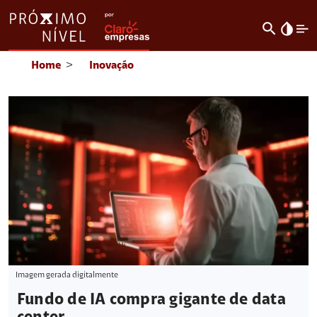
search
invert_colors
Home
>
Inovação
Imagem gerada digitalmente
Fundo de IA compra gigante de data