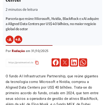
center
2
minutos de leitura
Parceria que reúne Microsoft, Nvidia, BlackRock e xAI adquire
a Aligned Data Centers por US$ 40 bilhões, no maior negócio
global do setor
Por
Redação
em 31/10/2025
content_copy
O fundo AI Infrastructure Partnership, que reúne gigantes
da tecnologia como Microsoft e Nvidia, comprou a
Aligned Data Centers por US$ 40 bilhões. Trata-se do
primeiro acordo do fundo, criado em 2024, que tem entre
seus sócios a operadora de gestão de ativos BlackRock,
além da xAI, de Elon Musk, e o fundo MGX, de Dubai.