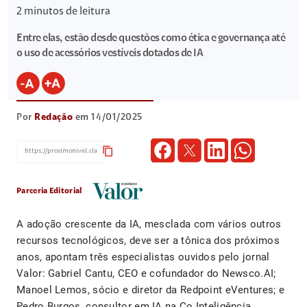
2
minutos de leitura
Entre elas, estão desde questões como ética e governança até
o uso de acessórios vestíveis dotados de IA
Por
Redação
em 14/01/2025
content_copy
Parceria Editorial
A adoção crescente da IA, mesclada com vários outros
recursos tecnológicos, deve ser a tônica dos próximos
anos, apontam três especialistas ouvidos pelo jornal
Valor: Gabriel Cantu, CEO e cofundador do Newsco.AI;
Manoel Lemos, sócio e diretor da Redpoint eVentures; e
Pedro Burgos, consultor em IA na Co.Inteligência.