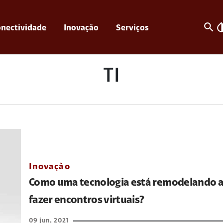
search
invert_c
nectividade
Inovação
Serviços
TI
Inovação
Como uma tecnologia está remodelando a
fazer encontros virtuais?
09 jun, 2021