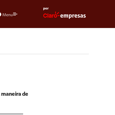
por
olors
Menu
 maneira de