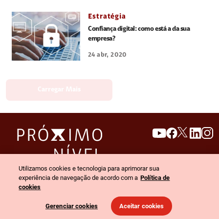
Estratégia
Confiança digital: como está a da sua
empresa?
24 abr, 2020
Carregar Mais
search
invert_colors
Utilizamos cookies e tecnologia para aprimorar sua
Menu
experiência de navegação de acordo com a
Política de
cookies
© 2026 Claro empresas. Todos os direitos reservados.
Gerenciar cookies
Aceitar cookies
Política de privacidade