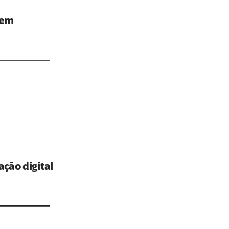
uem
ção digital