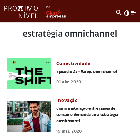
search
invert_colors
estratégia omnichannel
Conectividade
Episódio 23 – Varejo omnichannel
01 abr, 2020
Inovação
Como a interação entre canais de
consumo demanda uma estratégia
omnichannel
19 mar, 2020