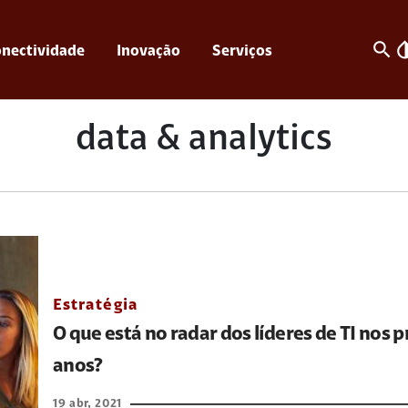
search
invert_c
nectividade
Inovação
Serviços
data & analytics
Estratégia
O que está no radar dos líderes de TI nos 
anos?
19 abr, 2021