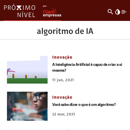
search
invert_colors
algoritmo de IA
Inovação
A Inteligência Artificial é capaz de criar a si
mesma?
11 jun, 2021
Inovação
Você sabe dizer o que é um algoritmo?
22 mar, 2021