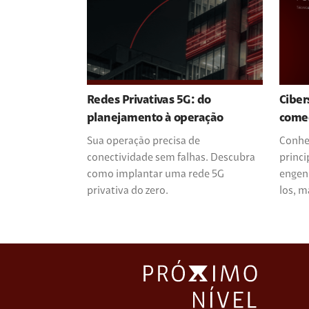
Redes Privativas 5G: do
Ciber
planejamento à operação
come
Sua operação precisa de
Conheç
conectividade sem falhas. Descubra
princ
como implantar uma rede 5G
engenh
privativa do zero.
los, 