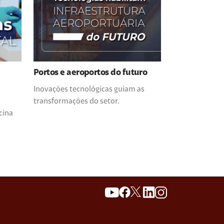
Portos e aeroportos do futuro
Inovações tecnológicas guiam as
transformações do setor.
cina