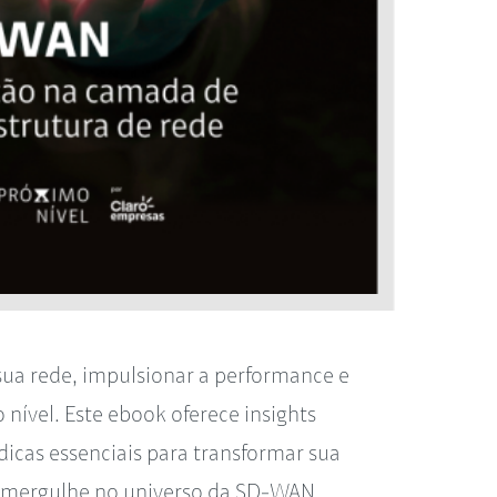
sua rede, impulsionar a performance e
 nível. Este ebook oferece insights
dicas essenciais para transformar sua
 e mergulhe no universo da SD-WAN.