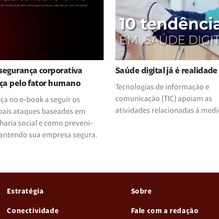
segurança corporativa
Saúde digital já é realidade
ça pelo fator humano
Tecnologias de informação e
comunicação (TIC) apoiam as
a no e-book a seguir os
atividades relacionadas à medi
ipais ataques baseados em
aria social e como preveni-
mantendo sua empresa segura.
Estratégia
Sobre
Conectividade
Fale com a redação