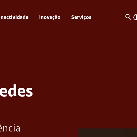
search
invert_c
nectividade
Inovação
Serviços
redes
ência