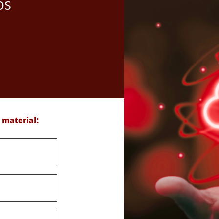
os
 material: