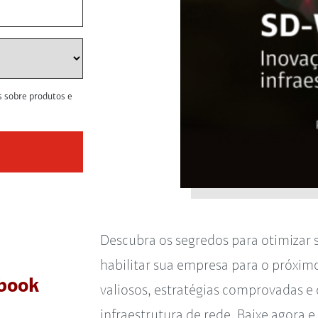
s sobre produtos e
Descubra os segredos para otimizar 
habilitar sua empresa para o próximo
-book
valiosos, estratégias comprovadas e 
infraestrutura de rede. Baixe agora