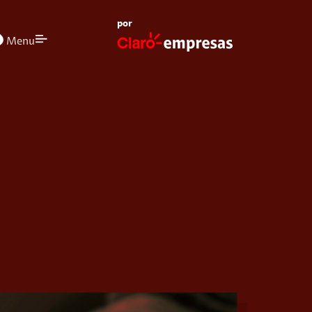
por
olors
Menu