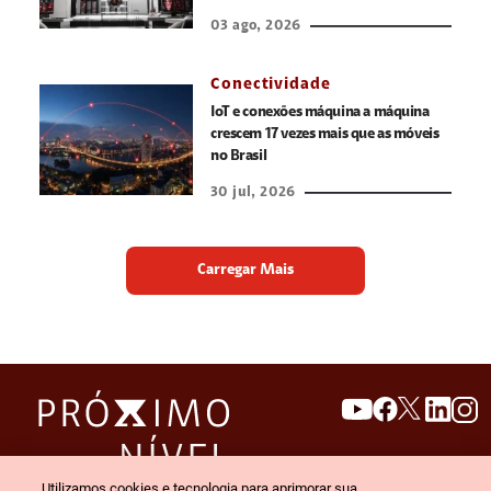
03 ago, 2026
Conectividade
IoT e conexões máquina a máquina
crescem 17 vezes mais que as móveis
no Brasil
30 jul, 2026
Carregar Mais
search
invert_colors
Utilizamos cookies e tecnologia para aprimorar sua
Menu