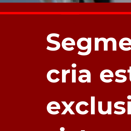
Segme
cria e
exclus