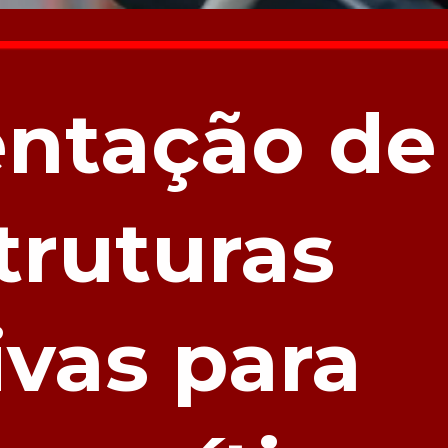
ntação de
struturas
ivas para