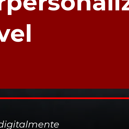
rpersonali
vel
igitalmente