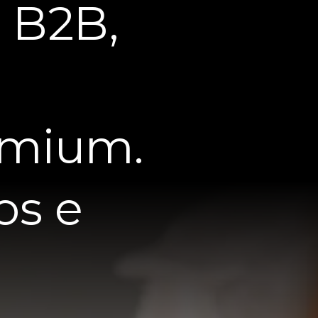
o B2B,
e
emium.
os e