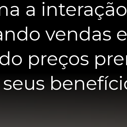
ma a interaçã
ndo vendas 
ndo preços pr
seus benefíci