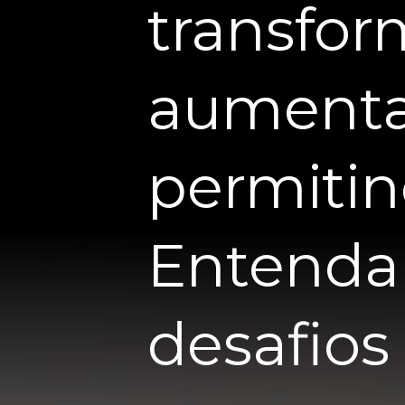
transfor
aumenta
permiti
Entenda 
desafios