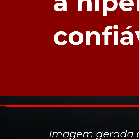
a hipe
confiá
Imagem gerada d