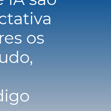
ctativa
res os
udo,
digo