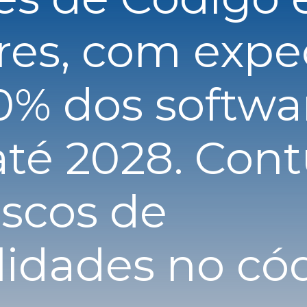
res, com expe
0% dos softwa
té 2028. Cont
iscos de
lidades no có