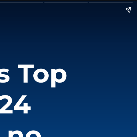
s Top
024
 no