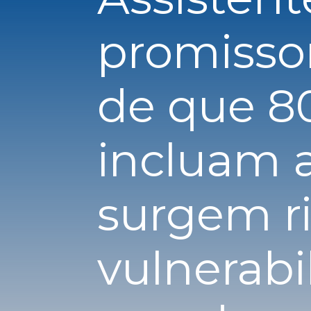
promisso
de que 8
incluam a
surgem r
vulnerabi