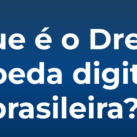
e é o Dre
eda digit
brasileira