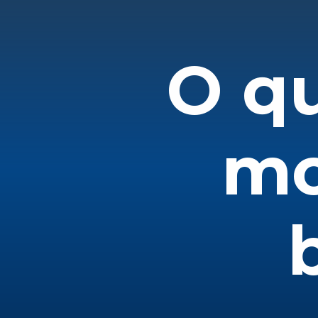
O qu
mo