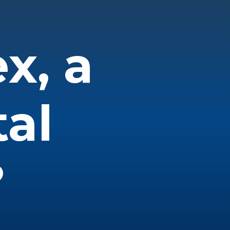
x, a
al
?