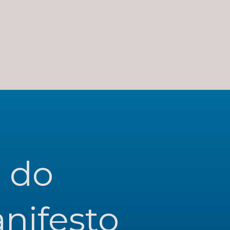
 do 
ifesto 