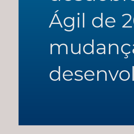
Ágil de 
mudanças
desenvol