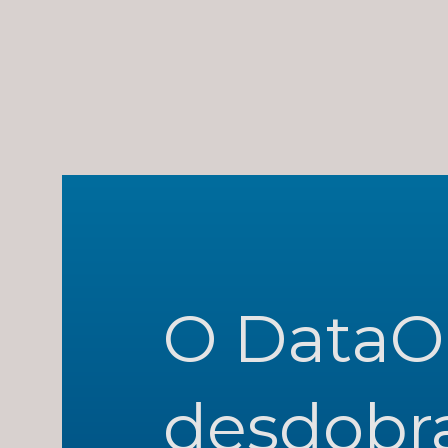
O DataOp
desdobr