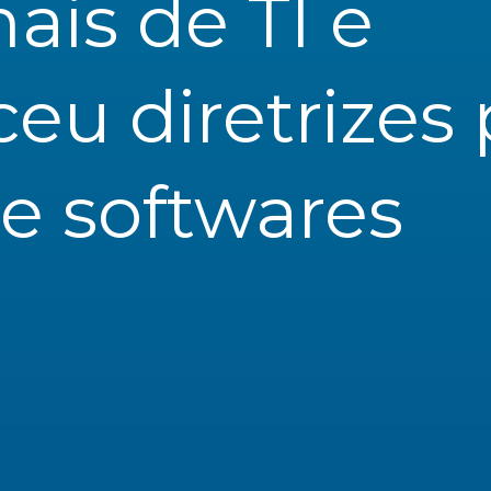
ais de TI e 
eu diretrizes p
de softwares