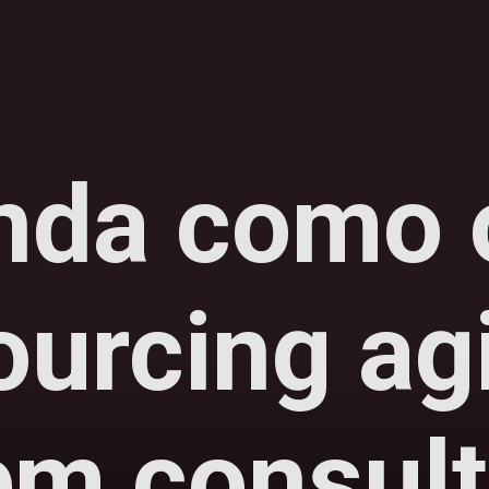
nda como 
urcing agi
em consult