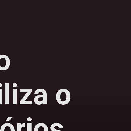
o
liza o
órios