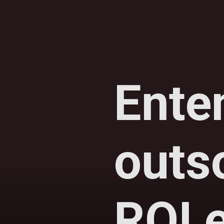
Ente
outso
ROI 