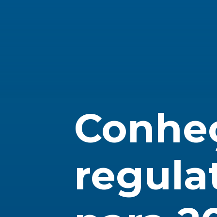
Conheç
regula