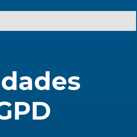
idades 
GPD 