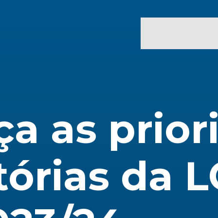
a as prior
tórias da L