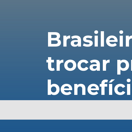
Brasile
trocar p
benefíc