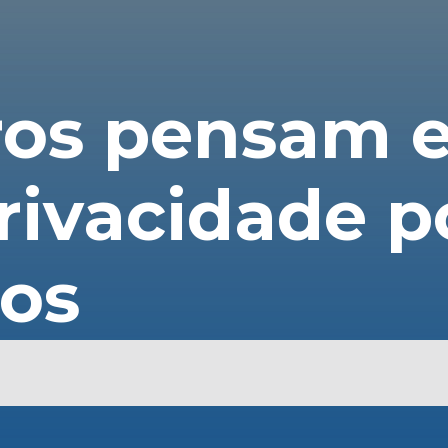
iros pensam 
rivacidade po
ios