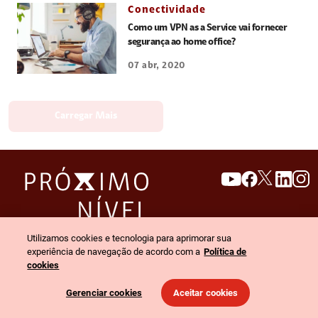
Conectividade
Como um VPN as a Service vai fornecer
segurança ao home office?
07 abr, 2020
Carregar Mais
search
invert_colors
Menu
Utilizamos cookies e tecnologia para aprimorar sua
experiência de navegação de acordo com a
Política de
cookies
© 2026 Claro empresas. Todos os direitos reservados.
Gerenciar cookies
Aceitar cookies
Política de privacidade