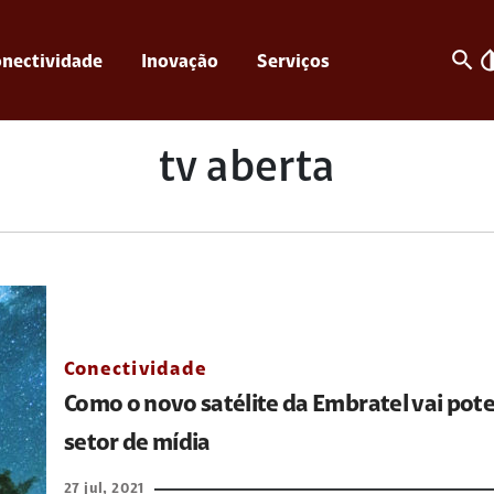
search
invert_c
nectividade
Inovação
Serviços
tv aberta
Conectividade
Como o novo satélite da Embratel vai pote
setor de mídia
27 jul, 2021