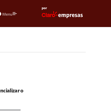
por
olors
Menu
ncializar o