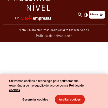
search
invert_colors
Menu
© 2026 Claro empresas. Todos os direitos reservados.
Política de privacidade
Utilizamos cookies e tecnologia para aprimorar sua
experiência de navegação de acordo com a
Política de
cookies
Gerenciar cookies
Aceitar cookies