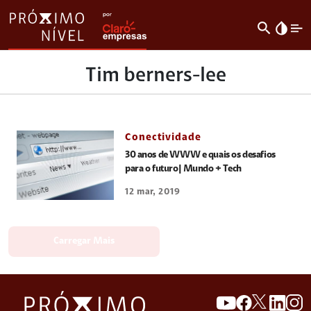
search
invert_colors
Tim berners-lee
Conectividade
30 anos de WWW e quais os desafios
para o futuro| Mundo + Tech
12 mar, 2019
Carregar Mais