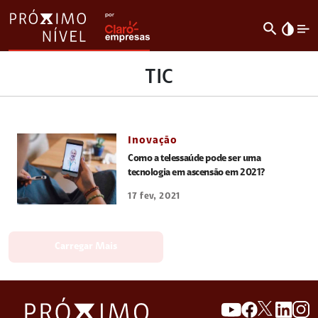
search
invert_colors
TIC
Inovação
Como a telessaúde pode ser uma
tecnologia em ascensão em 2021?
17 fev, 2021
Carregar Mais