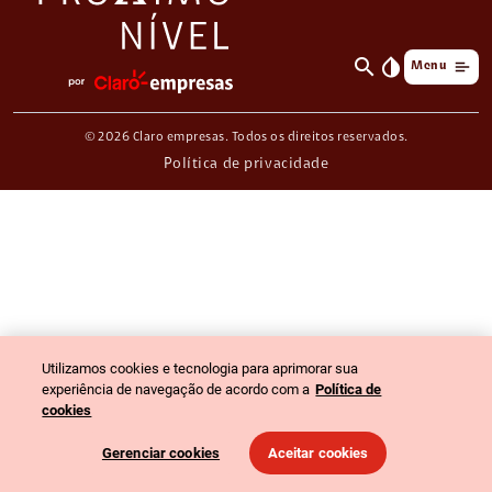
search
invert_colors
Menu
© 2026 Claro empresas. Todos os direitos reservados.
Política de privacidade
Utilizamos cookies e tecnologia para aprimorar sua
experiência de navegação de acordo com a
Política de
cookies
Gerenciar cookies
Aceitar cookies