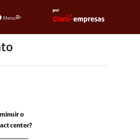
por
olors
Menu
to
minuir o
act center?