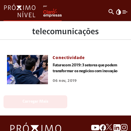
search
invert_colors
telecomunicações
Conectividade
Futurecom 2019: 3 setores que podem
transformar os negócios com inovação
06 nov, 2019
Carregar Mais