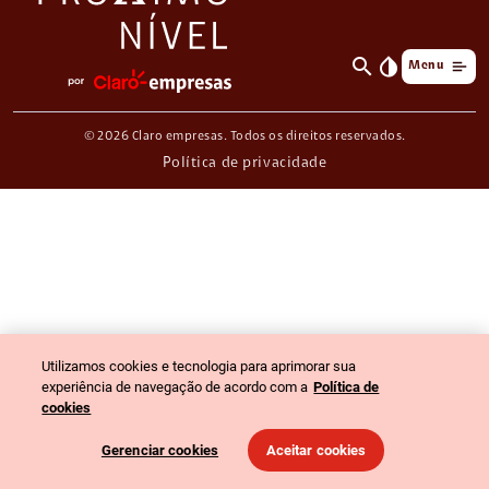
search
invert_colors
Menu
© 2026 Claro empresas. Todos os direitos reservados.
Política de privacidade
Utilizamos cookies e tecnologia para aprimorar sua
experiência de navegação de acordo com a
Política de
cookies
Gerenciar cookies
Aceitar cookies