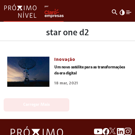
search
invert_colors
star one d2
Inovação
Um novo satélite para as transformações
da era digital
18 mar, 2021
Carregar Mais