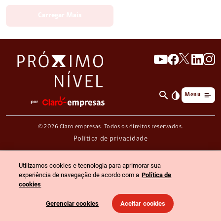
Carregar Mais
search
invert_colors
Menu
© 2026 Claro empresas. Todos os direitos reservados.
Política de privacidade
Utilizamos cookies e tecnologia para aprimorar sua
experiência de navegação de acordo com a
Política de
cookies
Gerenciar cookies
Aceitar cookies