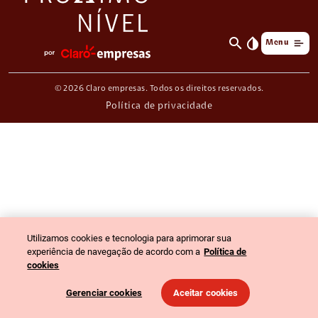
search
invert_colors
Menu
© 2026 Claro empresas. Todos os direitos reservados.
Política de privacidade
Utilizamos cookies e tecnologia para aprimorar sua
experiência de navegação de acordo com a
Política de
cookies
Gerenciar cookies
Aceitar cookies