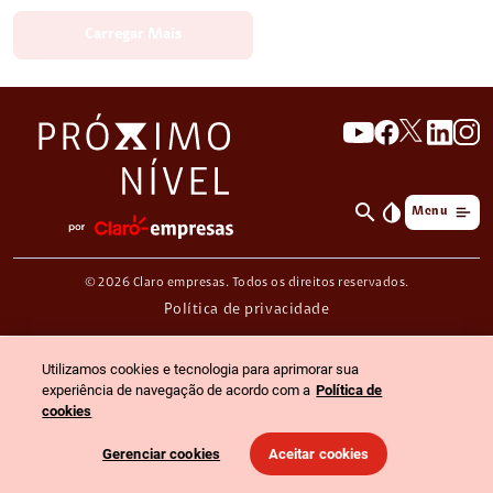
Carregar Mais
search
invert_colors
Menu
© 2026 Claro empresas. Todos os direitos reservados.
Política de privacidade
Utilizamos cookies e tecnologia para aprimorar sua
experiência de navegação de acordo com a
Política de
cookies
Gerenciar cookies
Aceitar cookies