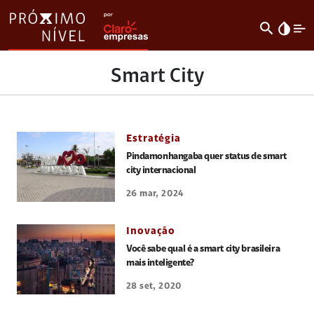
search
invert_colors
Smart City
Estratégia
Pindamonhangaba quer status de smart
city internacional
26 mar, 2024
Inovação
Você sabe qual é a smart city brasileira
mais inteligente?
28 set, 2020