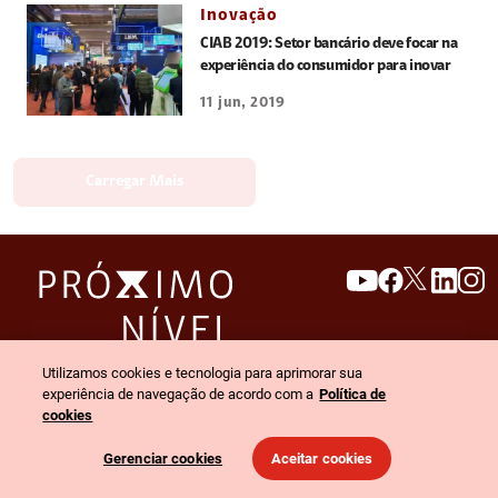
Inovação
CIAB 2019: Setor bancário deve focar na
experiência do consumidor para inovar
11 jun, 2019
Carregar Mais
search
invert_colors
Menu
Utilizamos cookies e tecnologia para aprimorar sua
experiência de navegação de acordo com a
Política de
cookies
© 2026 Claro empresas. Todos os direitos reservados.
Gerenciar cookies
Aceitar cookies
Política de privacidade