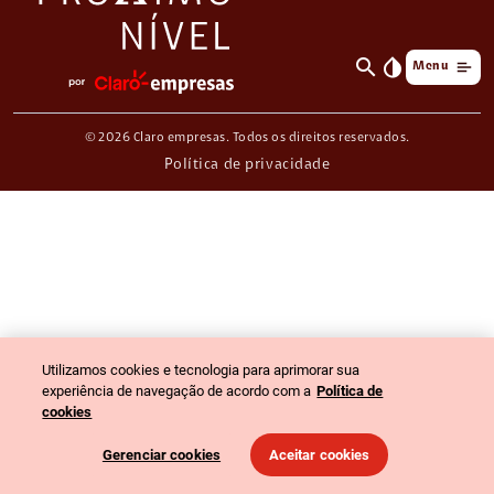
search
invert_colors
Menu
© 2026 Claro empresas. Todos os direitos reservados.
Política de privacidade
Utilizamos cookies e tecnologia para aprimorar sua
experiência de navegação de acordo com a
Política de
cookies
Gerenciar cookies
Aceitar cookies