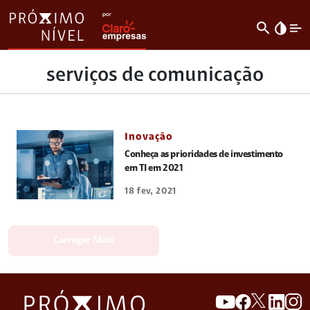
search
invert_colors
serviços de comunicação
Inovação
Conheça as prioridades de investimento
em TI em 2021
18 fev, 2021
Carregar Mais