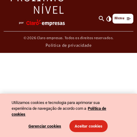
search
invert_colors
Menu
© 2026 Claro empresas. Todos os direitos reservados.
Política de privacidade
Utilizamos cookies e tecnologia para aprimorar sua
experiência de navegação de acordo com a
Política de
cookies
Gerenciar cookies
Aceitar cookies