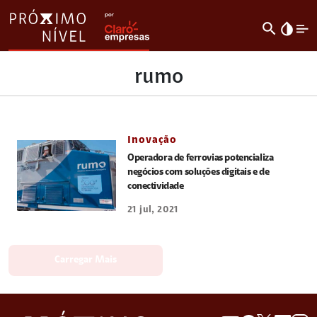
search
invert_colors
rumo
Inovação
Operadora de ferrovias potencializa
negócios com soluções digitais e de
conectividade
21 jul, 2021
Carregar Mais