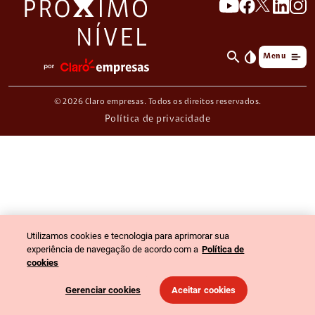
search
invert_colors
Menu
© 2026 Claro empresas. Todos os direitos reservados.
Política de privacidade
Utilizamos cookies e tecnologia para aprimorar sua
experiência de navegação de acordo com a
Política de
cookies
Gerenciar cookies
Aceitar cookies