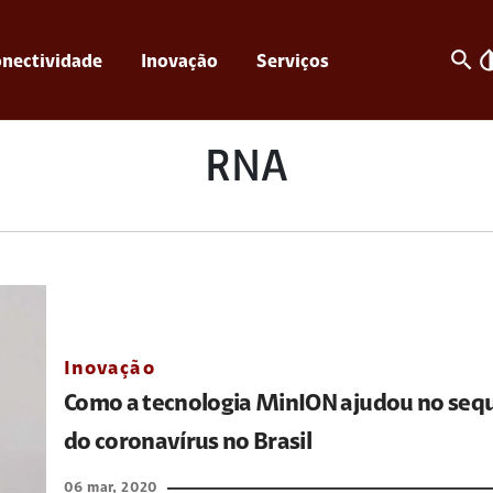
search
invert_c
nectividade
Inovação
Serviços
RNA
Inovação
Como a tecnologia MinION ajudou no se
do coronavírus no Brasil
06 mar, 2020