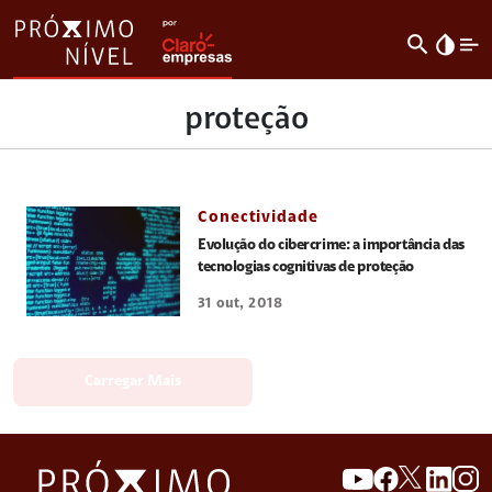
search
invert_colors
proteção
Conectividade
Evolução do cibercrime: a importância das
tecnologias cognitivas de proteção
31 out, 2018
Carregar Mais