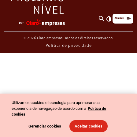
search
invert_colors
Menu
© 2026 Claro empresas. Todos os direitos reservados.
Política de privacidade
Utilizamos cookies e tecnologia para aprimorar sua
experiência de navegação de acordo com a
Política de
cookies
Gerenciar cookies
Aceitar cookies